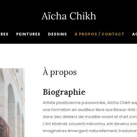
URES
PEINTURES
DESSINS
À PROPOS / CONTACT
A
À propos
Biographie
Artiste plasticienne passionnée, Aïcha Chikh e
une formation en auditeur libre aux Beaux-Arts 
dans des ateliers de modèle vivant et d’art co
L’Art Abstrait, souvent méconnu, est devenu son
imaginaires émergent naturellement, traduisa