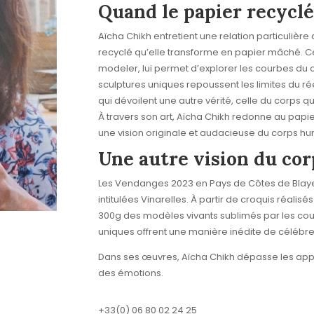
Quand le papier recycl
Aïcha Chikh entretient une relation particulière
recyclé qu’elle transforme en papier mâché. C
modeler, lui permet d’explorer les courbes du c
sculptures uniques repoussent les limites du 
qui dévoilent une autre vérité, celle du corps q
À travers son art, Aïcha Chikh redonne au papier
une vision originale et audacieuse du corps hu
Une autre vision du co
Les Vendanges 2023 en Pays de Côtes de Blaye 
intitulées Vinarelles. À partir de croquis réalisé
300g des modèles vivants sublimés par les coul
uniques offrent une manière inédite de célébrer
Dans ses œuvres, Aïcha Chikh dépasse les app
des émotions.
+33(0) 06 80 02 24 25