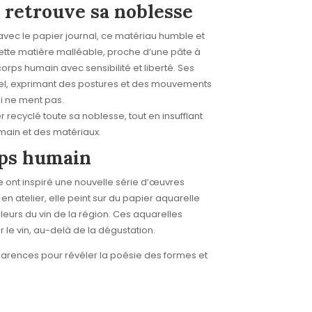
é retrouve sa noblesse
 avec le papier journal, ce matériau humble et
ette matière malléable, proche d’une pâte à
orps humain avec sensibilité et liberté. Ses
réel, exprimant des postures et des mouvements
ui ne ment pas.
 recyclé toute sa noblesse, tout en insufflant
main et des matériaux.
rps humain
ont inspiré une nouvelle série d’œuvres
s en atelier, elle peint sur du papier aquarelle
eurs du vin de la région. Ces aquarelles
 le vin, au-delà de la dégustation.
arences pour révéler la poésie des formes et