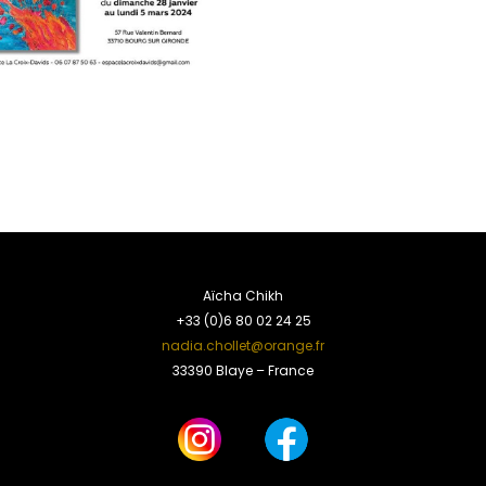
Aïcha Chikh
+33 (0)6 80 02 24 25
nadia.chollet@orange.fr
33390 Blaye – France