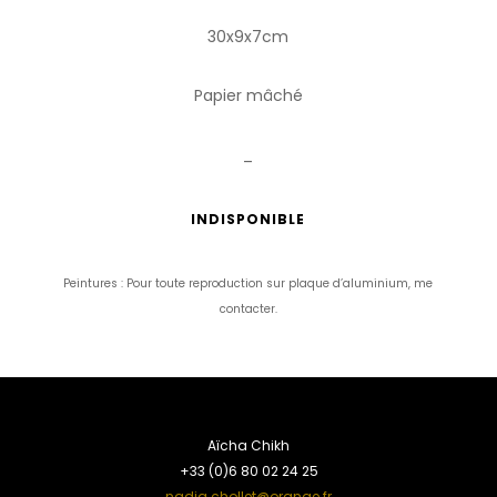
30x9x7cm
Papier mâché
_
INDISPONIBLE
Peintures : Pour toute reproduction sur plaque d’aluminium, me
contacter.
Aïcha Chikh
+33 (0)6 80 02 24 25
nadia.chollet@orange.fr