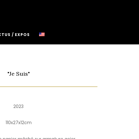
CTUS / EXPOS
"Je Suis"
2023
110x27x12cm
n papier mâché sur armature acier