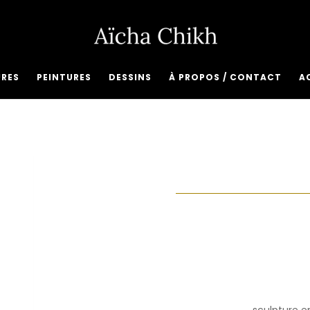
URES
PEINTURES
DESSINS
À PROPOS / CONTACT
A
sculpture e