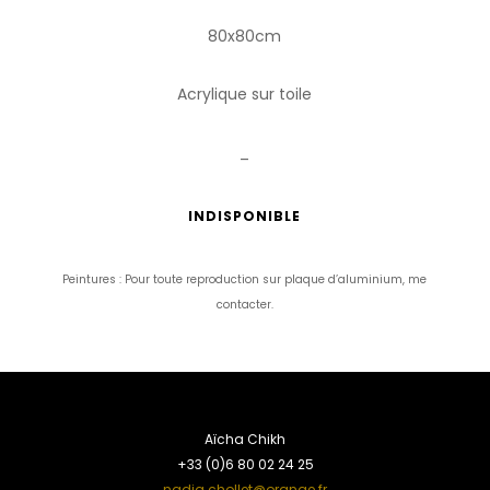
80x80cm
Acrylique sur toile
_
INDISPONIBLE
Peintures : Pour toute reproduction sur plaque d’aluminium, me
contacter.
Aïcha Chikh
+33 (0)6 80 02 24 25
nadia.chollet@orange.fr