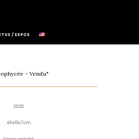
CTUS / EXPOS
éophycée – Vendu"
2020
45x10x7cm
Papier mâché