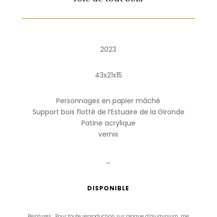
2023
43x21x15
Personnages en papier mâché
Support bois flotté de l’Estuaire de la Gironde
Patine acrylique
vernis
_
DISPONIBLE
Peintures : Pour toute reproduction sur plaque d’aluminium, me